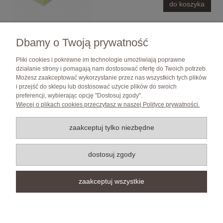
do koszyka
Dbamy o Twoją prywatność
Pliki cookies i pokrewne im technologie umożliwiają poprawne
działanie strony i pomagają nam dostosować ofertę do Twoich potrzeb.
Możesz zaakceptować wykorzystanie przez nas wszystkich tych plików
i przejść do sklepu lub dostosować użycie plików do swoich
Pomoc
preferencji, wybierając opcję "Dostosuj zgody".
Więcej o plikach cookies przeczytasz w naszej Polityce prywatności.
Moje konto
zaakceptuj tylko niezbędne
Płatności i dostawa
dostosuj zgody
Informacje
zaakceptuj wszystkie
O nas
pokaż pełną wersję strony