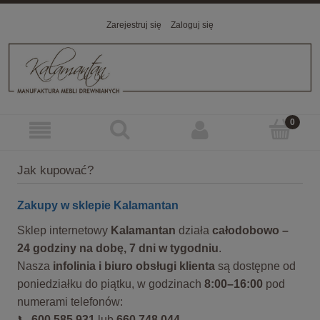
Zarejestruj się
Zaloguj się
Jak kupować?
Zakupy w sklepie Kalamantan
Sklep internetowy
Kalamantan
działa
całodobowo –
24 godziny na dobę, 7 dni w tygodniu
.
Nasza
infolinia i biuro obsługi klienta
są dostępne od
poniedziałku do piątku, w godzinach
8:00–16:00
pod
numerami telefonów:
📞
600 585 931
lub
660 748 044