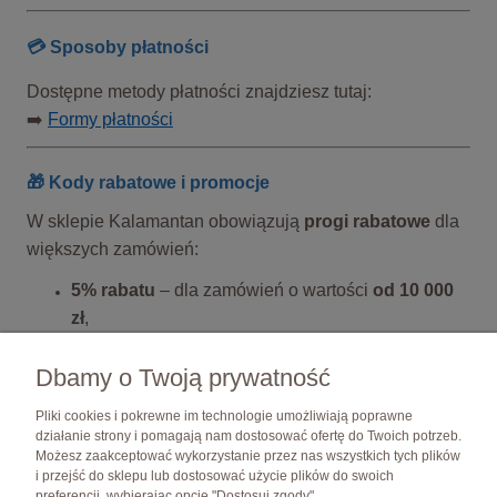
💳 Sposoby płatności
Dostępne metody płatności znajdziesz tutaj:
➡️
Formy płatności
🎁 Kody rabatowe i promocje
W sklepie Kalamantan obowiązują
progi rabatowe
dla
większych zamówień:
5% rabatu
– dla zamówień o wartości
od 10 000
zł
,
10% rabatu
– dla zamówień o wartości
od 15 000
Dbamy o Twoją prywatność
zł
.
Pliki cookies i pokrewne im technologie umożliwiają poprawne
Promocje dotyczą produktów ze standardowej oferty.
działanie strony i pomagają nam dostosować ofertę do Twoich potrzeb.
Możesz zaakceptować wykorzystanie przez nas wszystkich tych plików
i przejść do sklepu lub dostosować użycie plików do swoich
Pomoc
preferencji, wybierając opcję "Dostosuj zgody".