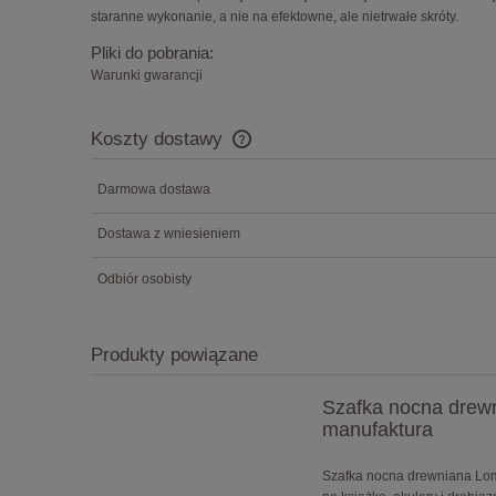
staranne wykonanie, a nie na efektowne, ale nietrwałe skróty.
Pliki do pobrania:
Warunki gwarancji
Koszty dostawy
Darmowa dostawa
Cena nie zawiera ewentualnych koszt
płatności
Dostawa z wniesieniem
Odbiór osobisty
Produkty powiązane
Szafka nocna drewn
manufaktura
Szafka nocna drewniana Lom