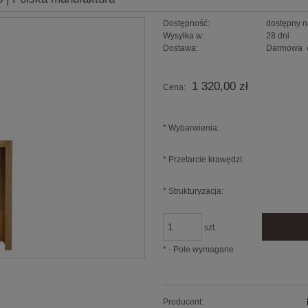
Dostępność:
dostępny 
Wysyłka w:
28 dni
Dostawa:
Darmowa
Cena nie zawiera ewentualnych kosztów
1 320,00 zł
Cena:
płatności
*
Wybarwienia:
*
Przetarcie krawędzi:
*
Strukturyzacja:
szt.
*
- Pole wymagane
Producent: