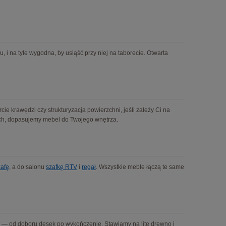
i na tyle wygodna, by usiąść przy niej na taborecie. Otwarta
e krawędzi czy strukturyzacja powierzchni, jeśli zależy Ci na
ch, dopasujemy mebel do Twojego wnętrza.
zafę
, a do salonu
szafkę RTV
i
regał
. Wszystkie meble łączą te same
y — od doboru desek po wykończenie. Stawiamy na lite drewno i