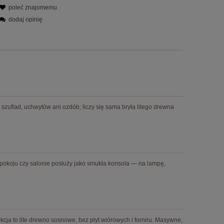
poleć znajomemu
dodaj opinię
zuflad, uchwytów ani ozdób; liczy się sama bryła litego drewna
dpokoju czy salonie posłuży jako smukła konsola — na lampę,
rukcja to lite drewno sosnowe, bez płyt wiórowych i forniru. Masywne,