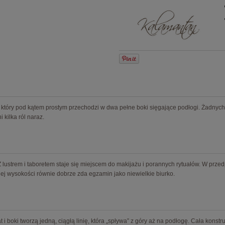
który pod kątem prostym przechodzi w dwa pełne boki sięgające podłogi. Żadnych s
 kilka ról naraz.
 lustrem i taboretem staje się miejscem do makijażu i porannych rytuałów. W prze
nej wysokości równie dobrze zda egzamin jako niewielkie biurko.
at i boki tworzą jedną, ciągłą linię, która „spływa” z góry aż na podłogę. Cała konst