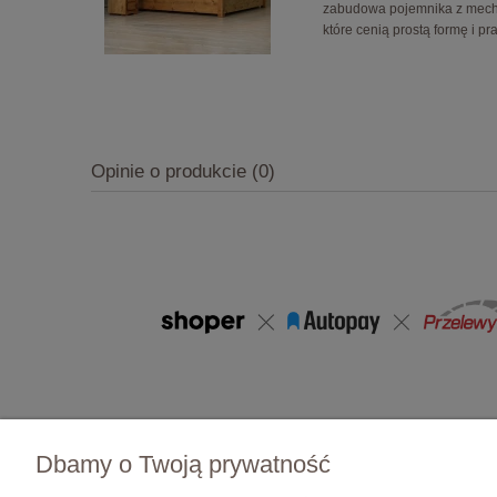
zabudowa pojemnika z mech
które cenią prostą formę i p
Opinie o produkcie (0)
Dbamy o Twoją prywatność
Pomoc
Moje konto