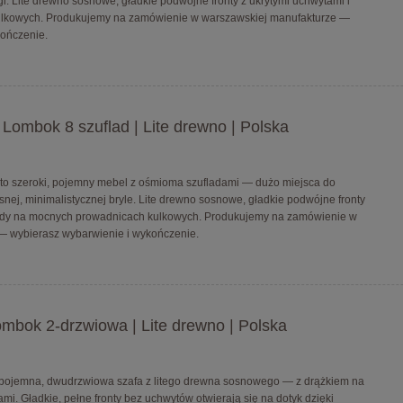
zgi. Lite drewno sosnowe, gładkie podwójne fronty z ukrytymi uchwytami i
ulkowych. Produkujemy na zamówienie w warszawskiej manufakturze —
kończenie.
ombok 8 szuflad | Lite drewno | Polska
 szeroki, pojemny mebel z ośmioma szufladami — dużo miejsca do
j, minimalistycznej bryle. Lite drewno sosnowe, gładkie podwójne fronty
flady na mocnych prowadnicach kulkowych. Produkujemy na zamówienie w
— wybierasz wybarwienie i wykończenie.
mbok 2-drzwiowa | Lite drewno | Polska
pojemna, dwudrzwiowa szafa z litego drewna sosnowego — z drążkiem na
mi. Gładkie, pełne fronty bez uchwytów otwierają się na dotyk dzięki