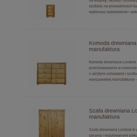
na książkę, okulary i drobia
szuflady na prowadnicach k
wybierasz wybarwienie i wy
Komoda drewniana L
manufaktura
Komoda drewniana Lombok to
przechowywania w nowoczesne
z ukrytymi uchwytami i szu
warszawskiej manufakturze 
Szafa drewniana Lo
manufaktura
Szafa drewniana Lombok to 
ubrania i regulowanymi półka