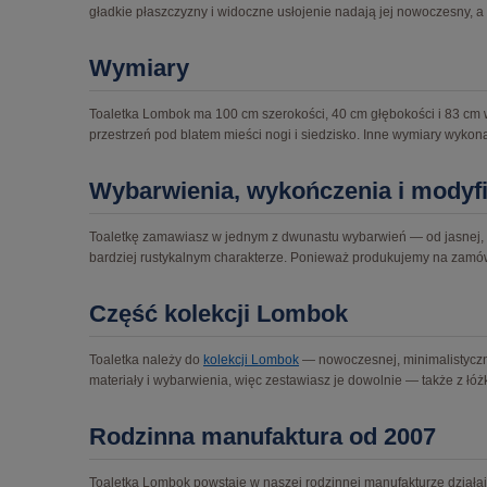
gładkie płaszczyzny i widoczne usłojenie nadają jej nowoczesny, a 
Wymiary
Toaletka Lombok ma 100 cm szerokości, 40 cm głębokości i 83 cm wy
przestrzeń pod blatem mieści nogi i siedzisko. Inne wymiary wyko
Wybarwienia, wykończenia i modyf
Toaletkę zamawiasz w jednym z dwunastu wybarwień — od jasnej, nat
bardziej rustykalnym charakterze. Ponieważ produkujemy na zam
Część kolekcji Lombok
Toaletka należy do
kolekcji Lombok
— nowoczesnej, minimalistycznej
materiały i wybarwienia, więc zestawiasz je dowolnie — także z łó
Rodzinna manufaktura od 2007
Toaletka Lombok powstaje w naszej rodzinnej manufakturze działa