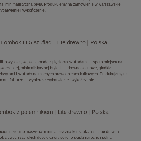
na, minimalistyczna bryła. Produkujemy na zamówienie w warszawskiej
ybarwienie i wykończenie.
ombok III 5 szuflad | Lite drewno | Polska
I to wysoka, wąska komoda z pięcioma szufladami — sporo miejsca na
owoczesnej, minimalistycznej bryle. Lite drewno sosnowe, gładkie
uchwytami i szuflady na mocnych prowadnicach kulkowych. Produkujemy na
manufakturze — wybierasz wybarwienie i wykończenie.
mbok z pojemnikiem | Lite drewno | Polska
jemnikiem to masywna, minimalistyczna konstrukcja z litego drewna
 z dwóch szerokich desek, cztery solidne słupki narożne i pełna