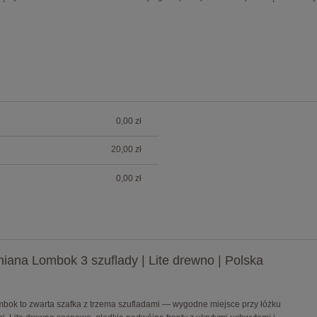
0,00 zł
ów
20,00 zł
0,00 zł
iana Lombok 3 szuflady | Lite drewno | Polska
bok to zwarta szafka z trzema szufladami — wygodne miejsce przy łóżku