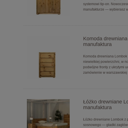
systemowi tip-on. Nowoczes
manufakturze — wybierasz w
Komoda drewniana L
manufaktura
Komoda drewniana Lombok II
niewielkiej powierzchni, w n
podwójne fronty z ukrytymi 
zamówienie w warszawskiej 
Łóżko drewniane Lo
manufaktura
Łóżko drewniane Lombok z po
sosnowego — gładki zagłówek