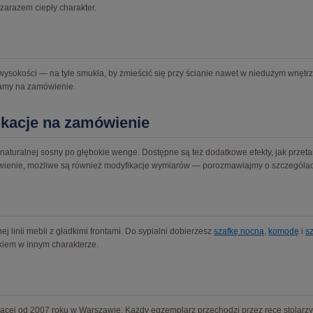
zarazem ciepły charakter.
sokości — na tyle smukła, by zmieścić się przy ścianie nawet w niedużym wnętrzu, 
namy na zamówienie.
ikacje na zamówienie
uralnej sosny po głębokie wenge. Dostępne są też dodatkowe efekty, jak przetarci
ówienie, możliwe są również modyfikacje wymiarów — porozmawiajmy o szczegóła
 linii mebli z gładkimi frontami. Do sypialni dobierzesz
szafkę nocną
,
komodę
i
s
żkiem w innym charakterze.
jącej od 2007 roku w Warszawie. Każdy egzemplarz przechodzi przez ręce stolarz