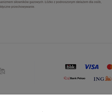
anizmem siłowników gazowych. Łóżko z podnoszonym stelażem dla osób,
raktyczne przechowywanie.
Płatności i dostawa
Informacje