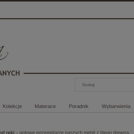
Kolekcje
Materace
Poradnik
Wybarwienia
d ręki
– gotowe egzemplarze naszych mebli z litego drewna.