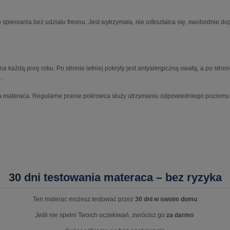
pieniania bez udziału freonu. Jest wytrzymała, nie odkształca się, swobodnie do
 każdą porę roku. Po stronie letniej pokryty jest antyalergiczną owatą, a po str
.
materaca. Regularne pranie pokrowca służy utrzymaniu odpowiedniego poziomu hi
30 dni testowania materaca – bez ryzyka
Ten materac możesz testować przez
30 dni w swoim domu
Jeśli nie spełni Twoich oczekiwań, zwrócisz go
za darmo