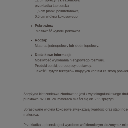
12 cm sprężyny kieszeniowej
przekładka tapicerska
1,5 cm pianki poliuretanowej
0,5 cm włókna kokosowego
Pokrowiec:
Możliwość wyboru pokrowca.
Rodzaj
:
Materac jednopolowy lub siedmiopolowy.
Dodatkowe informacje
:
Możliwość wykonania nietypowego rozmiaru.
Produkt polski, europejscy dostawcy.
Jakość użytych tekstyliów mających kontakt ze skórą potwie
Sprężyna kieszonkowa zbudowana jest z wysokogatunkowego drutu um
punktowo. W 1 m. kw. materaca mieści się ok. 255 sprężyn.
Sprasowane włókna kokosowe zwiększają twardość oraz stabilność 
materaca.
Przekładka tapicerska jest wyrobem włókienniczym złożonym z mie