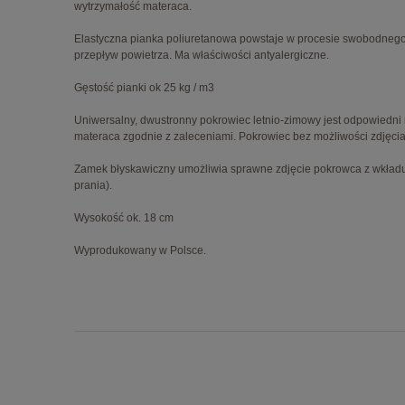
wytrzymałość materaca.
Elastyczna pianka poliuretanowa powstaje w procesie swobodnego s
przepływ powietrza. Ma właściwości antyalergiczne.
Gęstość pianki ok 25 kg / m3
Uniwersalny, dwustronny pokrowiec letnio-zimowy jest odpowiedni na
materaca zgodnie z zaleceniami. Pokrowiec bez możliwości zdjęcia
Zamek błyskawiczny umożliwia sprawne zdjęcie pokrowca z wkładu 
prania).
Wysokość ok. 18 cm
Wyprodukowany w Polsce.