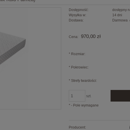
Dostępność:
dostępny 
Wysyłka w:
14 dni
Dostawa:
Darmowa
Cena nie zawiera ewentualnych kosztów
970,00 zł
Cena:
płatności
*
Rozmiar:
*
Pokrowiec:
*
Strefy twardości:
szt.
*
- Pole wymagane
Producent: