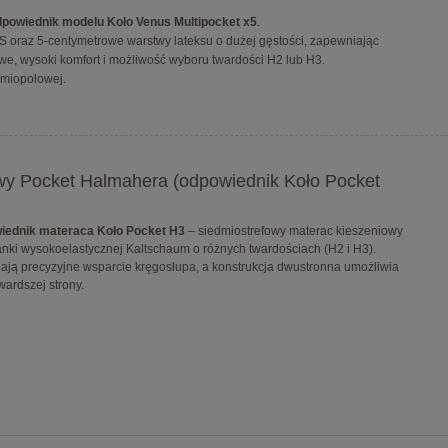
powiednik modelu Koło Venus Multipocket x5
.
 oraz 5-centymetrowe warstwy lateksu o dużej gęstości, zapewniając
e, wysoki komfort i możliwość wyboru twardości H2 lub H3.
dmiopolowej.
wy Pocket Halmahera (odpowiednik Koło Pocket
iednik materaca Koło Pocket H3
– siedmiostrefowy materac kieszeniowy
ki wysokoelastycznej Kaltschaum o różnych twardościach (H2 i H3).
ją precyzyjne wsparcie kręgosłupa, a konstrukcja dwustronna umożliwia
wardszej strony.