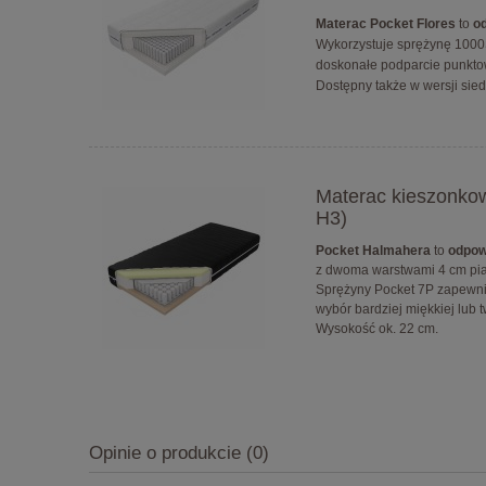
Materac Pocket Flores
to
od
Wykorzystuje sprężynę 1000S
doskonałe podparcie punktow
Dostępny także w wersji sie
Materac kieszonko
H3)
Pocket Halmahera
to
odpow
z dwoma warstwami 4 cm pian
Sprężyny Pocket 7P zapewnia
wybór bardziej miękkiej lub t
Wysokość ok. 22 cm.
Opinie o produkcie (0)