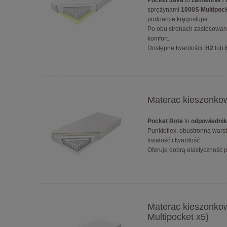
Pocket Java
to
zamiennik /
sprężynami
1000S Multipoc
podparcie kręgosłupa.
Po obu stronach zastosowa
komfort.
Dostępne twardości:
H2
lub
Materac kieszonkow
Pocket Rote
to
odpowiednik
Punktoflex, obustronną wars
trwałość i twardość.
Oferuje dobrą elastyczność p
Materac kieszonkow
Multipocket x5)