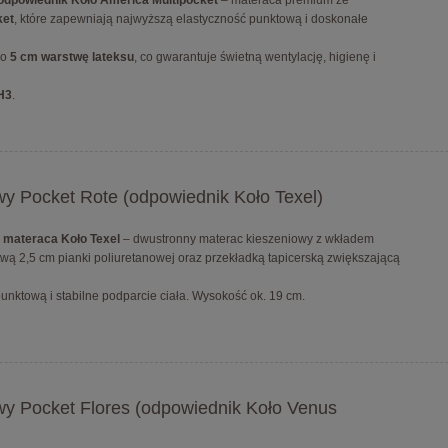
 odpowiednik Koło America Multipocket
– materaca premium ze
ket
, które zapewniają najwyższą elastyczność punktową i doskonałe
no
5 cm warstwę lateksu
, co gwarantuje świetną wentylację, higienę i
H3
.
y Pocket Rote (odpowiednik Koło Texel)
 materaca Koło Texel
– dwustronny materac kieszeniowy z wkładem
twą 2,5 cm pianki poliuretanowej oraz przekładką tapicerską zwiększającą
unktową i stabilne podparcie ciała. Wysokość ok. 19 cm.
y Pocket Flores (odpowiednik Koło Venus