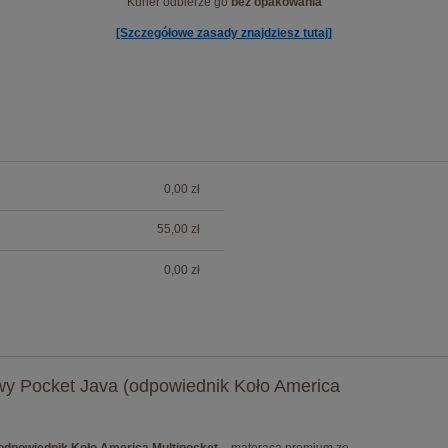
Kurier odbierze go
bez opakowania
[Szczegółowe zasady znajdziesz tutaj]
0,00 zł
ów
55,00 zł
0,00 zł
y Pocket Java (odpowiednik Koło America