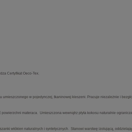
rdza Certyfikat Oeco-Tex.
ieszczonego w pojedynczej, tkaninowej kieszeni. Pracuje niezależnie i bezgłośni
powierzchni materaca. Umieszczona wewnątrz płyta kokosu naturalnie ogranicza 
szanki włókien naturalnych i syntetycznych. Stanowi warstwę izolującą, oddziela