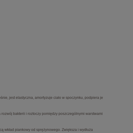
e, jest elastyczna, amortyzuje ciało w spoczynku, podpiera je
rozwój bakterii i roztoczy pomiędzy poszczególnymi warstwami
jącą wkład piankowy od sprężynowego. Zwiększa i wydłuża