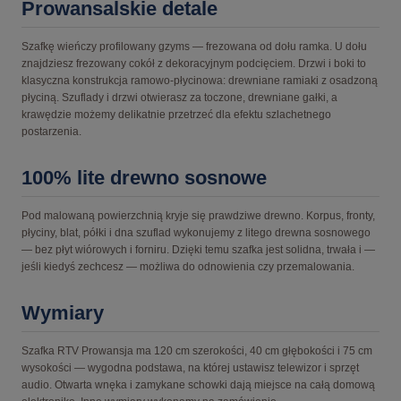
Prowansalskie detale
Szafkę wieńczy profilowany gzyms — frezowana od dołu ramka. U dołu
znajdziesz frezowany cokół z dekoracyjnym podcięciem. Drzwi i boki to
klasyczna konstrukcja ramowo-płycinowa: drewniane ramiaki z osadzoną
płyciną. Szuflady i drzwi otwierasz za toczone, drewniane gałki, a
krawędzie możemy delikatnie przetrzeć dla efektu szlachetnego
postarzenia.
100% lite drewno sosnowe
Pod malowaną powierzchnią kryje się prawdziwe drewno. Korpus, fronty,
płyciny, blat, półki i dna szuflad wykonujemy z litego drewna sosnowego
— bez płyt wiórowych i forniru. Dzięki temu szafka jest solidna, trwała i —
jeśli kiedyś zechcesz — możliwa do odnowienia czy przemalowania.
Wymiary
Szafka RTV Prowansja ma 120 cm szerokości, 40 cm głębokości i 75 cm
wysokości — wygodna podstawa, na której ustawisz telewizor i sprzęt
audio. Otwarta wnęka i zamykane schowki dają miejsce na całą domową