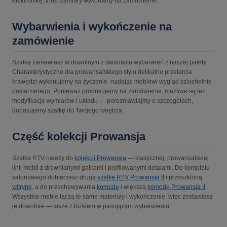
elektronikę. Inne wymiary wykonamy na zamówienie.
Wybarwienia i wykończenie na
zamówienie
Szafkę zamawiasz w dowolnym z dwunastu wybarwień z naszej palety.
Charakterystyczne dla prowansalskiego stylu delikatne przetarcia
krawędzi wykonujemy na życzenie, nadając meblowi wygląd szlachetnie
postarzanego. Ponieważ produkujemy na zamówienie, możliwe są też
modyfikacje wymiarów i układu — porozmawiajmy o szczegółach,
dopasujemy szafkę do Twojego wnętrza.
Część kolekcji Prowansja
Szafka RTV należy do
kolekcji Prowansja
— klasycznej, prowansalskiej
linii mebli z drewnianymi gałkami i profilowanymi detalami. Do kompletu
salonowego dobierzesz drugą
szafkę RTV Prowansja II
i przeszkloną
witrynę
, a do przechowywania
komodę
i większą
komodę Prowansja II
.
Wszystkie meble łączą te same materiały i wykończenie, więc zestawiasz
je dowolnie — także z łóżkiem w pasującym wybarwieniu.