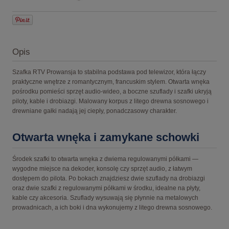
Opis
Szafka RTV Prowansja to stabilna podstawa pod telewizor, która łączy
praktyczne wnętrze z romantycznym, francuskim stylem. Otwarta wnęka
pośrodku pomieści sprzęt audio-wideo, a boczne szuflady i szafki ukryją
piloty, kable i drobiazgi. Malowany korpus z litego drewna sosnowego i
drewniane gałki nadają jej ciepły, ponadczasowy charakter.
Otwarta wnęka i zamykane schowki
Środek szafki to otwarta wnęka z dwiema regulowanymi półkami —
wygodne miejsce na dekoder, konsolę czy sprzęt audio, z łatwym
dostępem do pilota. Po bokach znajdziesz dwie szuflady na drobiazgi
oraz dwie szafki z regulowanymi półkami w środku, idealne na płyty,
kable czy akcesoria. Szuflady wysuwają się płynnie na metalowych
prowadnicach, a ich boki i dna wykonujemy z litego drewna sosnowego.